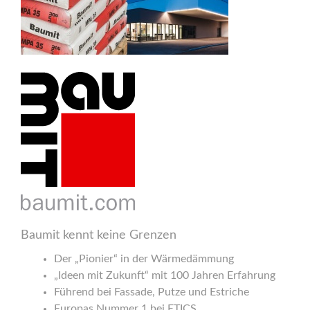
Baumit kennt keine Grenzen
Der „Pionier“ in der Wärmedämmung
„Ideen mit Zukunft“ mit 100 Jahren Erfahrung
Führend bei Fassade, Putze und Estriche
Europas Nummer 1 bei ETICS