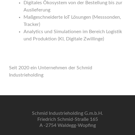
Digitales Ökosystem von der Bestellung bis zur
Auslieferung
Maßgeschneiderte IoT Lösungen (Messsonden,
Tracker)
Analytics und Simulationen im Bereich Logistik
und Produktion (KI, Digitale Zwillinge)
Seit 2020 ein Unternehmen der Schmid
Industrieholding
Schmid Industrieholding G.m.b.H.
Friedrich Schmid-Straße 165
A -2754 Waldegg-Wopfing